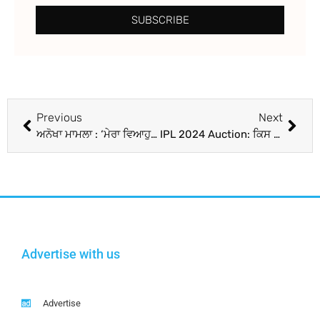
SUBSCRIBE
Previous
Next
ਅਨੋਖਾ ਮਾਮਲਾ : ‘ਮੇਰਾ ਵਿਆਹੁਤਾ ਜੀਵਨ ਬਰਬਾਦ…’, ਪਤੀ ਦੀ ਪਟੀਸ਼ਨ ‘ਤੇ ਪਤਨੀ ਨੇ ਕਿਹਾ- ਕੀ ਹਫ਼ਤੇ ‘ਚ ਦੋ ਦਿਨ ਘੱਟ ਹਨ ?
IPL 2024 Auction: ਕਿਸ ਟੀਮ ਦੇ ਪਰਸ ‘ਚ ਕਿੰਨੇ ਪੈਸੇ ? ਕਿਹੜੇ ਵੱਡੇ ਖਿਡਾਰੀਆਂ ਦੇ ਨਾਵਾਂ ‘ਤੇ ਹੋਵੇਗੀ ਬੋਲੀ? ਮਿੰਨੀ ਨਿਲਾਮੀ ਨਾਲ ਜੁੜੀ ਸਾਰੀ ਹਰ ਗੱਲ
Advertise with us
Advertise