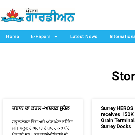
Home
E-Papers
Latest News
Internation
Stor
ਜ਼ਬਾਨ ਦਾ ਕਤਲ -ਅਸ਼ਰਫ਼ ਸੁਹੇਲ
Surrey HEROS 
receives 150K
Grain Terminal
ਸਕੂਲ ਲੱਗਣ ਵਿੱਚ ਅਜੇ ਅੱਧਾ ਘੰਟਾ ਰਹਿੰਦਾ
Surrey Docks
ਸੀ। ਸਕੂਲ ਦੇ ਅਹਾਤੇ ਦੇ ਬਾਹਰ ਕੁਝ ਬੱਚੇ
ਖੇਡ ਰਹੇ ਸਨ। ਕੁਝ ਕੁਲਚੇ-ਛੋਲੇ ਵਾਲੇ ਦੀ