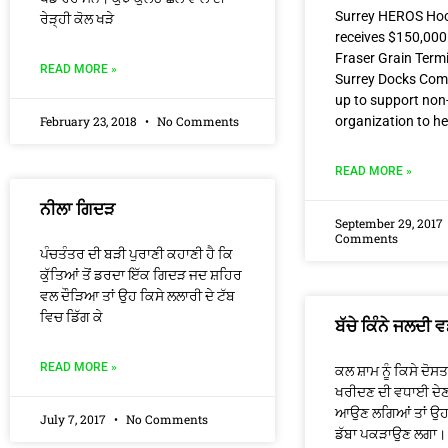
Surrey HEROS Hock
ਰੇੜ੍ਹੀ ਕੋਲ ਖੜੇ
receives $150,000
Fraser Grain Term
READ MORE »
Surrey Docks Com
up to support non-
February 23, 2018
No Comments
organization to he
READ MORE »
ਨੀਲਾ ਗਿਦੜ
September 29, 2017
Comments
ਪੰਚਤੰਤਰ ਦੀ ਬੜੀ ਪੁਰਾਣੀ ਕਹਾਣੀ ਹੈ ਕਿ
ਕੁੱਤਿਆਂ ਤੋਂ ਡਰਦਾ ਇੱਕ ਗਿਦੜ ਜਦ ਸ਼ਹਿਰ
ਵਲ ਦੌੜਿਆ ਤਾਂ ਉਹ ਕਿਸੇ ਲਲਾਰੀ ਦੇ ਟੱਬ
ਵਿਚ ਡਿੱਗ ਕੇ
ਬੱਚੇ ਕਿੰਨੇ ਜਲਦੀ ਵ
READ MORE »
ਕਲ ਸ਼ਾਮ ਨੂੰ ਕਿਸੇ ਦੋਸਤ
ਖਰੀਦਣ ਦੀ ਵਧਾਈ ਦ
ਆਉਣ ਲਗਿਆਂ ਤਾਂ ਉਹ 
July 7, 2017
No Comments
ਡੱਬਾ ਪਕੜਾਉਣ ਲਗਾ। 