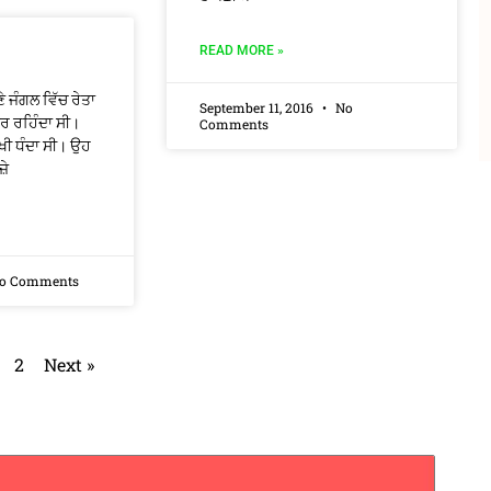
READ MORE »
ੇ ਜੰਗਲ ਵਿੱਚ ਰੇਤਾ
September 11, 2016
No
ਾਰ ਰਹਿੰਦਾ ਸੀ।
Comments
ਖੀ ਧੰਦਾ ਸੀ। ਉਹ
ਜ਼ੇ
o Comments
2
Next »