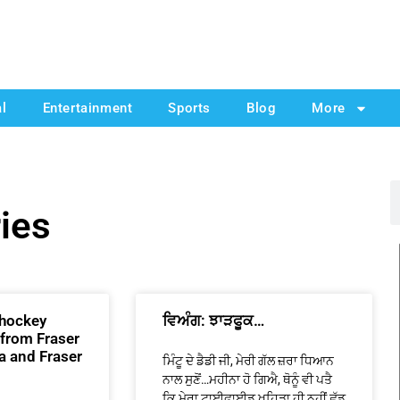
al
Entertainment
Sports
Blog
More
ies
hockey
ਵਿਅੰਗ: ਝਾੜਫੂਕ…
 from Fraser
a and Fraser
ਮਿੰਟੂ ਦੇ ਡੈਡੀ ਜੀ, ਮੇਰੀ ਗੱਲ ਜ਼ਰਾ ਧਿਆਨ
ਨਾਲ ਸੁਣੋਂ…ਮਹੀਨਾ ਹੋ ਗਿਐ, ਥੋਨੂੰ ਵੀ ਪਤੈ
ਕਿ ਮੇਰਾ ਟਾਈਫਾਈਡ ਖਹਿੜਾ ਹੀ ਨਹੀਂ ਛੱਡ