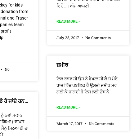
ey for kids
ਰਿਹੈ…। ਅੱਜ ਆਪਣੀ
 donation from
inal and Fraser
READ MORE »
panies team
profit
lp
July 28, 2017
No Comments
ਜ਼ਮੀਰ
No
ਇਕ ਰਾਜਾ ਸੀ ਉਸ ਨੇ ਵੇਖਣਾ ਸੀ ਕੇ ਜੋ ਮੇਰੇ
ਰਾਜ ਵਿੱਚ ਪਬਲਿਕ ਹੈ ਉਸਦੀ ਜਮੀਰ ਮਰ
ਗਈ ਕੇ ਜਾਗਦੀ ਹੈ ਇਸ ਲਈ ਉਸ ਨੇ
ਡੇ ਹੋ ਜਾਂਦੇ ਹਨ…
READ MORE »
 ਨੂੰ ਨਵਾਂ ਮਕਾਨ
ੇਣ ਗਿਆ। ਵਾਪਸ
March 17, 2017
No Comments
ਮੈਨੂੰ ਮਿਠਆਈ ਦਾ
ਮੈ