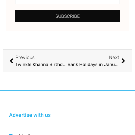
SUBSCRIBE
Previous
Next
Twinkle Khanna Birthday: ਟਵਿੰਕਲ ਖੰਨਾ ਨੇ ਪਰਿਵਾਰ ਸੰਗ ਮਨਾਇਆ ਜਨਮ ਦਿਨ, ਜਲ ਪਰੀ ਬਣ ਕੇ ਕੀਤੀ ਸਮੁੰਦਰ ਦੀ ਸੈਰ
Bank Holidays in January 2024: ਨਵੇਂ ਸਾਲ ਦੇ ਪਹਿਲੇ ਮਹੀਨੇ ਜਾਣੋ ਕਦੋਂ ਬੰਦ ਰਹਿਣਗੇ ਬੈਂਕ ਤੇ ਬਾਜ਼ਾਰ, ਚੈੱਕ ਕਰੋ ਛੁੱਟੀਆਂ ਦੀ ਲਿਸਟ
Advertise with us