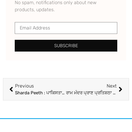
No spam, notifications only about new
products, updates.
SUBSCRIBE
Previous
Next
Sharda Peeth : ਪਾਕਿਸਤਾਨੀ ਫ਼ੌਜ ਨੇ ਮਕਬੂਜ਼ਾ ਕਸ਼ਮੀਰ ‘ਚ ‘ਸ਼ਾਰਦਾ ਪੀਠ’ ‘ਤੇ ਕੀਤਾ ਕਬਜ਼ਾ, ਕਮੇਟੀ ਤੇ ਸਥਾਨਕ ਲੋਕ ਨਾਰਾਜ਼, ਪੀਐੱਮ ਮੋਦੀ ਨੂੰ ਮਦਦ ਦੀ ਅਪੀਲ
ਰਾਮ ਮੰਦਰ ਪ੍ਰਾਣ ਪ੍ਰਤਿਸ਼ਠਾ ਸਮਾਗਮ ਦੇ ਸੱਦੇ ‘ਤੇ ਫਸ ਗਈ ਕਾਂਗਰਸ? ਖੜਗੇ-ਸੋਨੀਆ ਜਾਣਗੇ ਜਾਂ ਨਹੀਂ? ਫੈਸਲੇ ‘ਤੇ ਅੜੀ ਪਾਰਟੀ