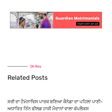
On Key
Related Posts
ਸਰੀ ਦਾ ਟੈਮੇਨਾਵਿਸ ਪਾਰਕ ਬਣਿਆ ਕੈਨੇਡਾ ਦਾ ਪਹਿਲਾ ਪਾਣੀ-
ਅਧਾਰਿਤ ਤਿੰਨ ਫੀਲਡ ਹਾਕੀ ਮੈਦਾਨਾਂ ਵਾਲਾ ਕੰਪਲੈਕਸ