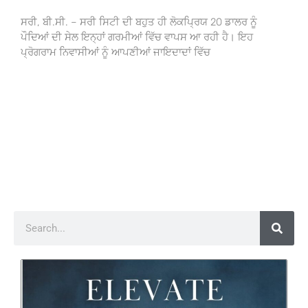
ਸਰੀ, ਬੀ.ਸੀ. – ਸਰੀ ਸਿਟੀ ਦੀ ਬਹੁਤ ਹੀ ਲੋਕਪ੍ਰਿਯ 20 ਡਾਲਰ ਨੂੰ
ਪੌਦਿਆਂ ਦੀ ਸੇਲ ਇਨ੍ਹਾਂ ਗਰਮੀਆਂ ਵਿੱਚ ਵਾਪਸ ਆ ਰਹੀ ਹੈ। ਇਹ
ਪ੍ਰੋਗਰਾਮ ਨਿਵਾਸੀਆਂ ਨੂੰ ਆਪਣੀਆਂ ਜਾਇਦਾਦਾਂ ਵਿੱਚ