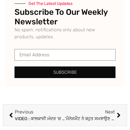
Get The Latest Updates
Subscribe To Our Weekly
Newsletter
No spam, notifications only about new
products, updates.
SUBSCRIBE
Previous
Next
VIDEO : ਕਾਲਕਾਜੀ ਮੰਦਰ ‘ਚ ਗਾਇਕ B Praak ਗਾ ਰਹੇ ਸੀ ਭਜਨ, ਮੰਚ ਡਿੱਗਣ ਨਾਲ 17 ਲੋਕ ਜ਼ਖ਼ਮੀ; ਇਕ ਦੀ ਮੌਤ
‘ਮੈਨੇਜਮੈਂਟ ਨੇ ਬਹੁਤ ਸਮਝਾਉਣ ਦੀ ਕੋਸ਼ਿਸ਼ ਕੀਤੀ…’ ਕਾਲਕਾਜੀ ਮੰਦਰ ‘ਚ B Praak ਦੇ ਭਜਨ ਵੇਲੇ ਡਿੱਗੀ ਸਟੇਜ; ਸਿੰਗਰ ਨੇ ਕਹੀ ਇਹ ਗੱਲ