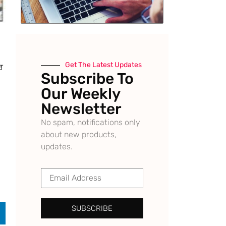
Get The Latest Updates
ਰ
Subscribe To
Our Weekly
Newsletter
No spam, notifications only
about new products,
updates.
SUBSCRIBE