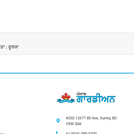
ਫ਼ਾ : ਫੂਲਕਾ
#202 12677 80 Ave, Surrey, BC
V3W 3A6
+1 (604) 590-5200