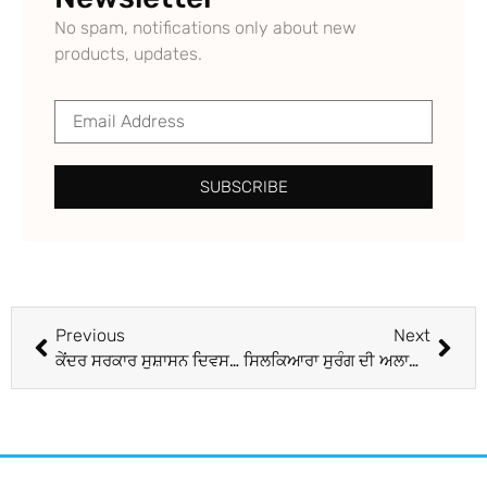
No spam, notifications only about new
products, updates.
SUBSCRIBE
Previous
Next
ਕੇਂਦਰ ਸਰਕਾਰ ਸੁਸ਼ਾਸਨ ਦਿਵਸ ਮੌਕੇ ਅੱਜ ਤੋਂ ਸਰਕਾਰੀ ਮੁਲਾਜ਼ਮਾਂ ਲਈ ਸ਼ੁਰੂ ਹੋਵੇਗਾ ਸਿਖਲਾਈ ਪ੍ਰੋਗਰਾਮ
ਸਿਲਕਿਆਰਾ ਸੁਰੰਗ ਦੀ ਅਲਾਈਨਮੈਂਟ ਗ਼ਲਤ ਤੇ ਨਿਗਰਾਨੀ ’ਚ ਵੀ ਉਕਾਈ, ਆਰੰਭਕ ਜਾਂਚ ਰਿਪੋਰਟ ‘ਚ ਆਇਆ ਸਾਹਮਣੇ