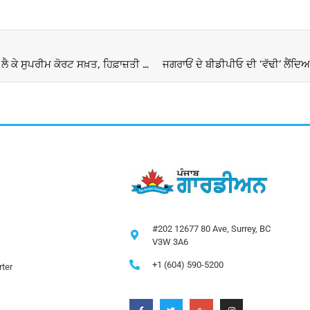
Manipur Violence: ਮਨੀਪੁਰ ’ਚ ਧਾਰਮਿਕ ਥਾਵਾਂ ਦੀ ਸੁਰੱਖਿਆ ਨੂੰ ਲੈ ਕੇ ਸੁਪਰੀਮ ਕੋਰਟ ਸਖ਼ਤ, ਹਿਫ਼ਾਜ਼ਤੀ ਕਦਮਾਂ ਬਾਰੇ ਸਰਕਾਰ ਤੋਂ ਮੰਗੀ ਜਾਣਕਾਰੀ
ਜਗਰਾਓਂ ਦੇ ਬੀਡੀਪੀਓ ਦੀ ‘ਵੱਢੀ’ ਲੈਂਦਿਆ
#202 12677 80 Ave, Surrey, BC
V3W 3A6
+1 (604) 590-5200
ter