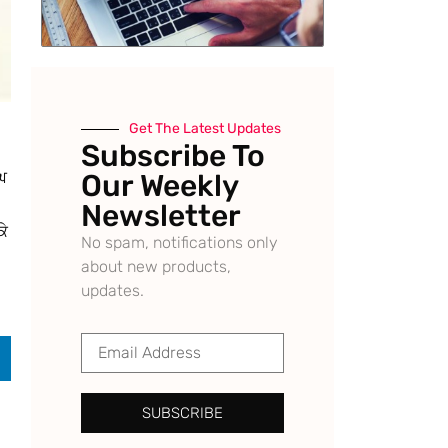
Get The Latest Updates
Subscribe To
ਘ
Our Weekly
Newsletter
ਕੇ
No spam, notifications only
about new products,
updates.
SUBSCRIBE