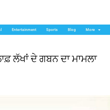
al
Entertainment
Sports
Blog
More
ਾਫ਼ ਲੱਖਾਂ ਦੇ ਗਬਨ ਦਾ ਮਾਮਲਾ