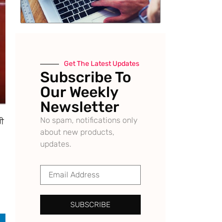
Get The Latest Updates
Subscribe To
Our Weekly
Newsletter
No spam, notifications only
ਰੀ
about new products,
updates.
SUBSCRIBE