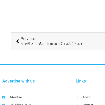
Previous
ਅਕਾਲੀ ਅਤੇ ਕਾਂਗਰਸੀ ਆਪਸ ਵਿੱਚ ਰਲ਼ੇ ਹੋਏ ਹਨ!
Advertise with us
Links
Advertise
About
Pay online (in CAD)
Contact