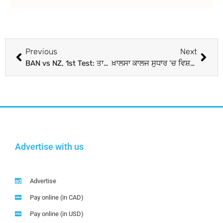
Previous
Next
BAN vs NZ, 1st Test: ਤਾਈਜੁਲ ਦੇ ਦਮ ’ਤੇ ਬੰਗਲਾਦੇਸ਼ ਨੇ ਨਿਊਜ਼ੀਲੈਂਡ ਨੂੰ ਹਰਾਇਆ
ਖ਼ਾਲਸਾ ਕਾਲਜ ਸੁਧਾਰ ‘ਚ ਵਿਸ਼ਵ ਏਡਜ਼ ਦਿਵਸ ਮਨਾਇਆ
Advertise with us
Advertise
Pay online (in CAD)
Pay online (in USD)