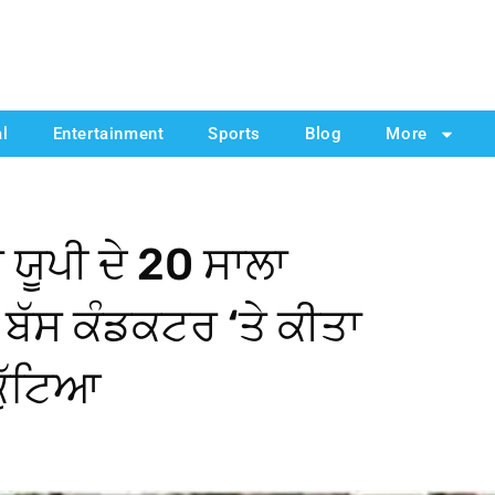
al
Entertainment
Sports
Blog
More
 ਯੂਪੀ ਦੇ 20 ਸਾਲਾ
ਬੱਸ ਕੰਡਕਟਰ ‘ਤੇ ਕੀਤਾ
ਕੁੱਟਿਆ