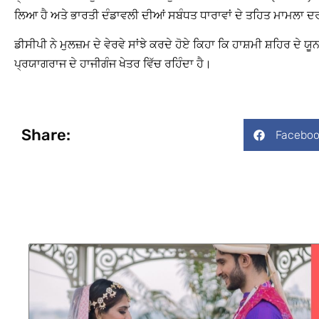
ਲਿਆ ਹੈ ਅਤੇ ਭਾਰਤੀ ਦੰਡਾਵਲੀ ਦੀਆਂ ਸਬੰਧਤ ਧਾਰਾਵਾਂ ਦੇ ਤਹਿਤ ਮਾਮਲਾ ਦ
ਡੀਸੀਪੀ ਨੇ ਮੁਲਜ਼ਮ ਦੇ ਵੇਰਵੇ ਸਾਂਝੇ ਕਰਦੇ ਹੋਏ ਕਿਹਾ ਕਿ ਹਾਸ਼ਮੀ ਸ਼ਹਿਰ ਦ
ਪ੍ਰਯਾਗਰਾਜ ਦੇ ਹਾਜੀਗੰਜ ਖੇਤਰ ਵਿੱਚ ਰਹਿੰਦਾ ਹੈ।
Share:
Faceboo