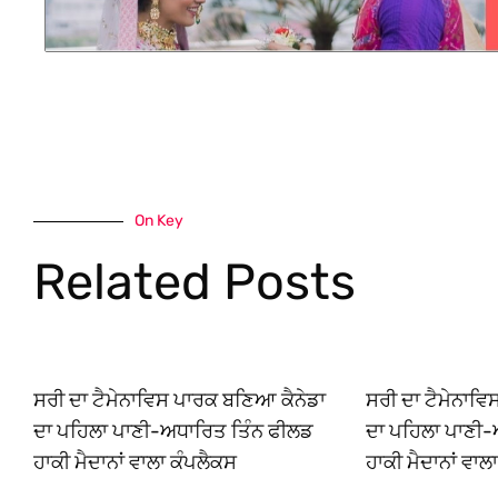
On Key
Related Posts
ਸਰੀ ਦਾ ਟੈਮੇਨਾਵਿਸ ਪਾਰਕ ਬਣਿਆ ਕੈਨੇਡਾ
ਸਰੀ ਦਾ ਟੈਮੇਨਾਵ
ਦਾ ਪਹਿਲਾ ਪਾਣੀ-ਅਧਾਰਿਤ ਤਿੰਨ ਫੀਲਡ
ਦਾ ਪਹਿਲਾ ਪਾਣੀ-
ਹਾਕੀ ਮੈਦਾਨਾਂ ਵਾਲਾ ਕੰਪਲੈਕਸ
ਹਾਕੀ ਮੈਦਾਨਾਂ ਵਾਲ