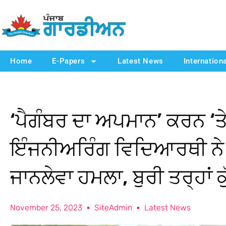
Home
E-Papers
Latest News
Internation
‘ਪੈਗੰਬਰ ਦਾ ਅਪਮਾਨ’ ਕਰਨ ‘ਤੇ
ਇੰਜਨੀਅਰਿੰਗ ਵਿਦਿਆਰਥੀ ਨੇ 
ਜਾਨਲੇਵਾ ਹਮਲਾ, ਬੁਰੀ ਤਰ੍ਹਾਂ 
November 25, 2023
SiteAdmin
Latest News