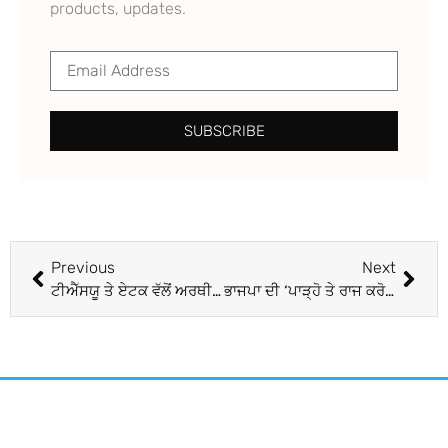
products, updates.
SUBSCRIBE
Previous
Next
ਟੀਐੱਸਯੂ ਤੇ ਏਟਕ ਵੱਲੋਂ ਅਰਥੀ ਫੂਕ ਮੁਜ਼ਾਹਰਾ
ਭਾਜਪਾ ਦੀ ‘ਪਾੜ੍ਹੋ ਤੇ ਰਾਜ ਕਰੋ’ ਸਿਆਸਤ ਸਮਝ ਚੁੱਕੇ ਹਨ ਲੋਕ : ਡਾ. ਸੋਨੀ