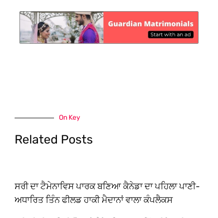
On Key
Related Posts
ਸਰੀ ਦਾ ਟੈਮੇਨਾਵਿਸ ਪਾਰਕ ਬਣਿਆ ਕੈਨੇਡਾ ਦਾ ਪਹਿਲਾ ਪਾਣੀ-
ਅਧਾਰਿਤ ਤਿੰਨ ਫੀਲਡ ਹਾਕੀ ਮੈਦਾਨਾਂ ਵਾਲਾ ਕੰਪਲੈਕਸ