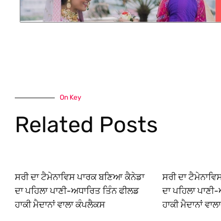
On Key
Related Posts
ਸਰੀ ਦਾ ਟੈਮੇਨਾਵਿਸ ਪਾਰਕ ਬਣਿਆ ਕੈਨੇਡਾ
ਸਰੀ ਦਾ ਟੈਮੇਨਾਵ
ਦਾ ਪਹਿਲਾ ਪਾਣੀ-ਅਧਾਰਿਤ ਤਿੰਨ ਫੀਲਡ
ਦਾ ਪਹਿਲਾ ਪਾਣੀ-
ਹਾਕੀ ਮੈਦਾਨਾਂ ਵਾਲਾ ਕੰਪਲੈਕਸ
ਹਾਕੀ ਮੈਦਾਨਾਂ ਵਾਲ