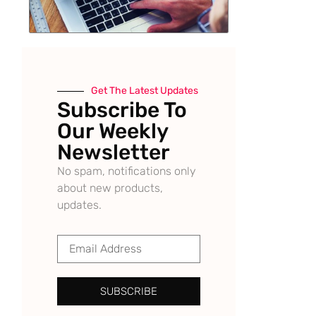
Get The Latest Updates
Subscribe To
Our Weekly
Newsletter
No spam, notifications only
about new products,
updates.
SUBSCRIBE