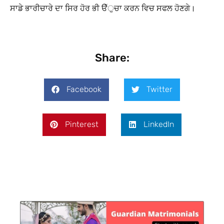
ਸਾਡੇ ਭਾਰੀਚਾਰੇ ਦਾ ਸਿਰ ਹੋਰ ਭੀ ੳੱੁਚਾ ਕਰਨ ਵਿਚ ਸਫਲ ਹੋਣਗੇ।
Share:
Facebook
Twitter
Pinterest
LinkedIn