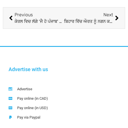
Previous
Next
ਕੇਰਲ ਵਿਚ ਲੱਗੇ ‘ਜੈ ਹੋ ਪੰਜਾਬ’ ਦੇ ਨਾਅਰੇ, ਸੁਣ ਕੇ ਭਾਵੁਕ ਹੋਏ ਕੈਪਟਨ
ਬਿਹਾਰ ਵਿੱਚ ਔਰਤ ਨੂੰ ਨਗਨ ਕਰਕੇ ਘੁੰਮਾਇਆ
Advertise with us
Advertise
Pay online (in CAD)
Pay online (in USD)
Pay via Paypal