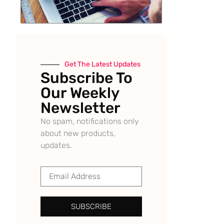
Get The Latest Updates
Subscribe To
Our Weekly
Newsletter
No spam, notifications only
about new products,
updates.
SUBSCRIBE