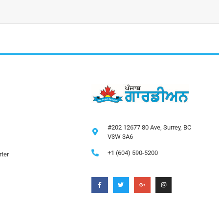
#202 12677 80 Ave, Surrey, BC
V3W 3A6
+1 (604) 590-5200
ter