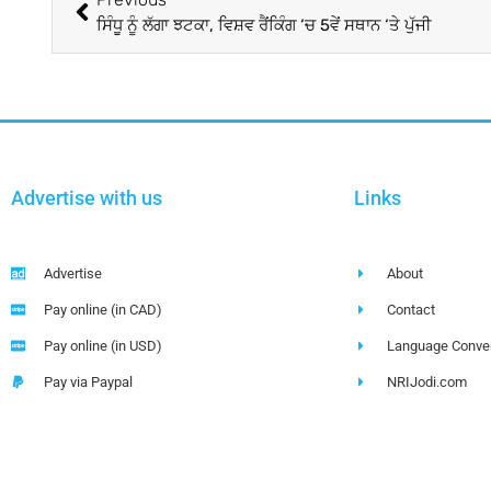
ਸਿੰਧੂ ਨੂੰ ਲੱਗਾ ਝਟਕਾ, ਵਿਸ਼ਵ ਰੈਂਕਿੰਗ ‘ਚ 5ਵੇਂ ਸਥਾਨ ‘ਤੇ ਪੁੱਜੀ
Advertise with us
Links
Advertise
About
Pay online (in CAD)
Contact
Pay online (in USD)
Language Conver
Pay via Paypal
NRIJodi.com