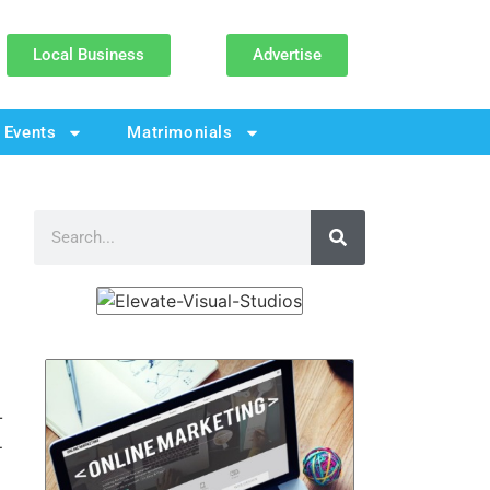
Local Business
Advertise
Events
Matrimonials
ੀ
ਦ