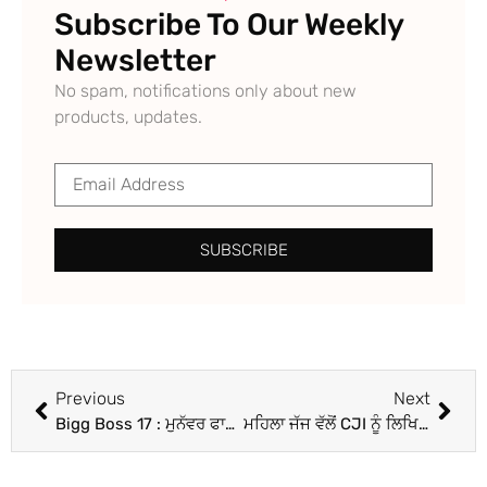
Subscribe To Our Weekly
Newsletter
No spam, notifications only about new
products, updates.
SUBSCRIBE
Previous
Next
Bigg Boss 17 : ਮੁਨੱਵਰ ਫਾਰੂਕੀ ਦਾ ਸੱਚ ਦੱਸਣ ਆ ਰਹੀ ਹੈ ਇਹ ਕੰਟੈਸਟੈਂਟ, ਧੋਖਾਧੜੀ ਦਾ ਲਗਇਆ ਦੋਸ਼- ਵਿਆਹ ਦਾ ਵਾਅਦਾ ਕਰਕੇ…
ਮਹਿਲਾ ਜੱਜ ਵੱਲੋਂ CJI ਨੂੰ ਲਿਖਿਆ ਪੱਤਰ ਸੋਸ਼ਲ ਮੀਡੀਆ ‘ਤੇ ਵਾਇਰਲ; ਜ਼ਿਲ੍ਹਾ ਜੱਜ ‘ਤੇ ਲਾਏ ਗੰਭੀਰ ਦੋਸ਼