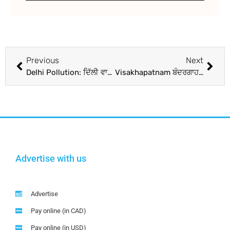
Previous
Next
Delhi Pollution: ਦਿੱਲੀ ਵਾਸੀਆਂ ਨੂੰ ਰਾਹਤ, ਹਵਾ ਦੀ ਗੁਣਵੱਤਾ ‘ਚ ਕੁਝ ਸੁਧਾਰ; ਅਜੇ ਵੀ ‘ਖ਼ਰਾਬ’ ਸ਼੍ਰੇਣੀ ‘ਚ ਹੈ AQI
Visakhapatnam ਬੰਦਰਗਾਹ ‘ਤੇ ਲੱਗੀ ਭਿਆਨਕ ਅੱਗ, 40 ਮੱਛੀਆਂ ਫੜਨ ਵਾਲੀਆਂ ਕਿਸ਼ਤੀਆਂ ਸੜ ਕੇ ਸੁਆਹ; ਮਛੇਰਿਆਂ ਨੇ ਸ਼ੰਕਾ ਪ੍ਰਗਟਾਈ
Advertise with us
Advertise
Pay online (in CAD)
Pay online (in USD)