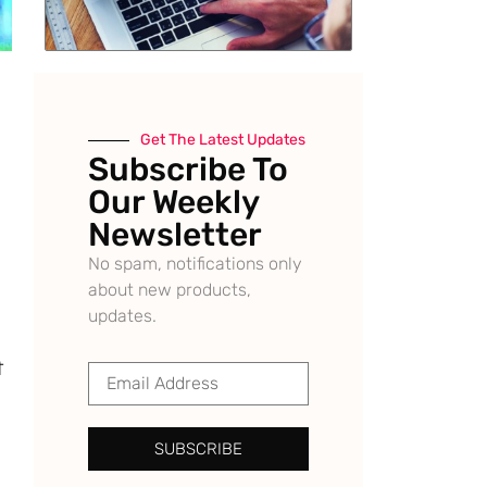
Get The Latest Updates
Subscribe To
Our Weekly
Newsletter
No spam, notifications only
about new products,
updates.
ੀ
SUBSCRIBE