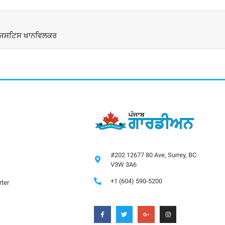
ਕਤ ਜਸਟਿਸ ਖਾਨਵਿਲਕਰ
#202 12677 80 Ave, Surrey, BC
V3W 3A6
+1 (604) 590-5200
ter