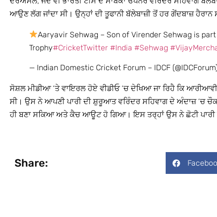
ਦਰਅਸਲ, ਜਦੋਂ ਵੀ ਭਾਰਤੀ ਟੀਮ ਦੇ ਸਾਬਕਾ ਓਪਨਰ ਵਰਿੰਦਰ ਸਹਿਵਾਗ ਬੱਲੇਬਾਜ਼ੀ ਕਰ
ਆਉਣ ਲੱਗ ਜਾਂਦਾ ਸੀ। ਉਨ੍ਹਾਂ ਦੀ ਤੂਫਾਨੀ ਬੱਲੇਬਾਜ਼ੀ ਤੋਂ ਹਰ ਗੇਂਦਬਾਜ਼ ਹੈਰਾ
Aaryavir Sehwag – Son of Virender Sehwag is part 
Trophy
#CricketTwitter
#India
#Sehwag
#VijayMerch
— Indian Domestic Cricket Forum – IDCF (@IDCForum
ਸੋਸ਼ਲ ਮੀਡੀਆ ‘ਤੇ ਵਾਇਰਲ ਹੋਏ ਵੀਡੀਓ ‘ਚ ਦੇਖਿਆ ਜਾ ਰਿਹੈ ਕਿ ਆਰੀਆਵੀ
ਸੀ। ਉਸ ਨੇ ਆਪਣੀ ਪਾਰੀ ਦੀ ਸ਼ੁਰੂਆਤ ਵਰਿੰਦਰ ਸਹਿਵਾਗ ਦੇ ਅੰਦਾਜ਼ ‘ਚ ਚੌਕਾ
ਹੀ ਬਣਾ ਸਕਿਆ ਅਤੇ ਕੈਚ ਆਊਟ ਹੋ ਗਿਆ। ਇਸ ਤਰ੍ਹਾਂ ਉਸ ਨੇ ਛੋਟੀ ਪਾਰੀ
Share:
Faceboo