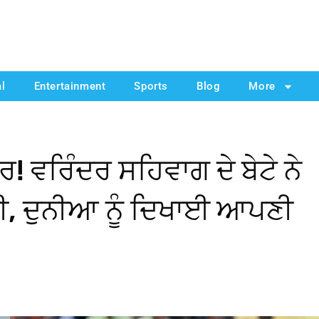
al
Entertainment
Sports
Blog
More
ਤਰ! ਵਰਿੰਦਰ ਸਹਿਵਾਗ ਦੇ ਬੇਟੇ ਨੇ
ੀ, ਦੁਨੀਆ ਨੂੰ ਦਿਖਾਈ ਆਪਣੀ