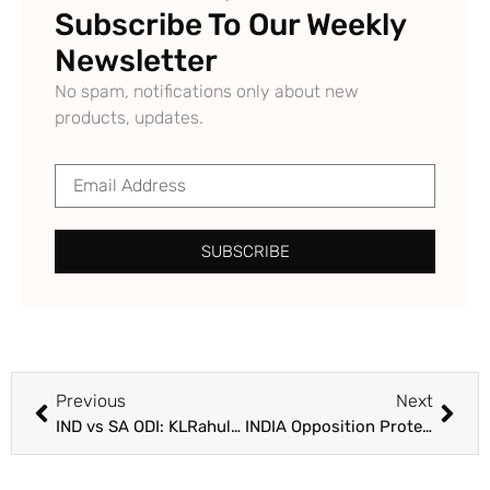
Subscribe To Our Weekly
Newsletter
No spam, notifications only about new
products, updates.
SUBSCRIBE
Previous
Next
IND vs SA ODI: KLRahul ਨੇ ਬਤੌਰ ਕਪਤਾਨ ਕੀਤੀ ਵਿਰਾਟ ਕੋਹਲੀ ਦੇ ਇਤਿਹਾਸਕ ਰਿਕਾਰਡ ਦੀ ਬਰਾਬਰੀ, ਦੱਖਣੀ ਅਫਰੀਕਾ ਨਾਲ 2 ਸਾਲ ਪੁਰਾਣਾ ਹਿਸਾਬ ਕੀਤਾ ਬਰਾਬਰ
INDIA Opposition Protest : ਸੜਕਾਂ ‘ਚੇ ਆਈ ਸੰਸਦ ਦੀ ਲੜਾਈ, MPs ਦੀ ਮੁਅੱਤਲੀ ਖ਼ਿਲਾਫ਼ ਜੰਤਰ-ਮੰਤਰ ‘ਤੇ ਇਕੱਠੇ ਹੋਏ ਵਿਰੋਧੀ ਧਿਰ ਦੇ ਆਗੂ