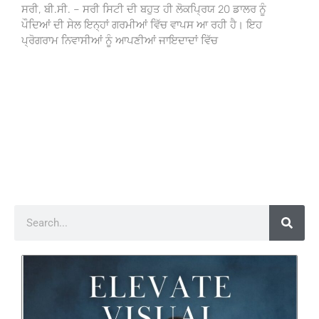
ਸਰੀ, ਬੀ.ਸੀ. – ਸਰੀ ਸਿਟੀ ਦੀ ਬਹੁਤ ਹੀ ਲੋਕਪ੍ਰਿਯ 20 ਡਾਲਰ ਨੂੰ
ਪੌਦਿਆਂ ਦੀ ਸੇਲ ਇਨ੍ਹਾਂ ਗਰਮੀਆਂ ਵਿੱਚ ਵਾਪਸ ਆ ਰਹੀ ਹੈ। ਇਹ
ਪ੍ਰੋਗਰਾਮ ਨਿਵਾਸੀਆਂ ਨੂੰ ਆਪਣੀਆਂ ਜਾਇਦਾਦਾਂ ਵਿੱਚ