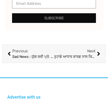
SUBSCRIBE
Previous
Next
Sad News : ਯੁੱਗ ਕਵੀ ਪ੍ਰੋ. ਮੋਹਨ ਸਿੰਘ ਦੀ ਬੇਟੀ ਪ੍ਰੋ. ਜ਼ਿੰਦਾਂ ਪੁਰੀ ਦਾ ਦੇਹਾਂਤ, ਲੁਧਿਆਣਾ ‘ਚ ਹੋਇਆ ਸਸਕਾਰ
ਤੁਹਾਡੇ ਆਧਾਰ ਕਾਰਡ ਨਾਲ ਕਿਹੜਾ ਬੈਂਕ ਖਾਤਾ ਹੈ ਲਿੰਕ, ਕਿਵੇਂ ਕਰਨਾ ਹੈ ਚੈੱਕ; ਜਾਣੋ ਸਟੈੱਪ ਬਾਇ ਸਟੈੱਪ ਪ੍ਰੋਸੈਸ
Advertise with us