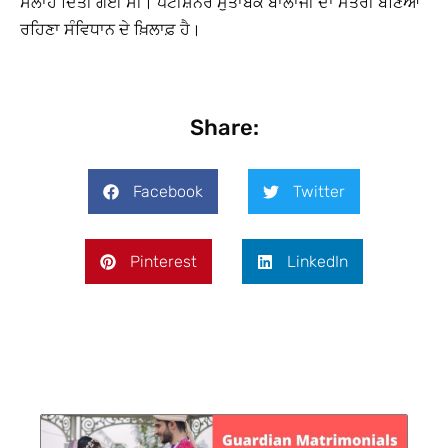
ਸਲਾਹ ਦਿੱਤੀ ਗਈ ਸੀ। ਪਟੀਸ਼ਨਰ ਮੁਤਾਬਕ ਬਾਲਾਜੀ ਦਾ ਮੰਤਰੀ ਬਣਿਆ
ਰਹਿਣਾ ਸੰਵਿਧਾਨ ਦੇ ਖ਼ਿਲਾਫ਼ ਹੈ।
Share:
Facebook
Twitter
Pinterest
LinkedIn