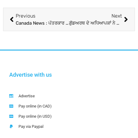
Previous
Next
Canada News : ਪੱਤਰਕਾਰ ਸਤਪਾਲ ਸਿੰਘ ਜੌਹਲ ਪੀਲ ਬੋਰਡ ਦੇ ਉੱਪ ਚੇਅਰਮੈਨ ਨਿਯੁਕਤ
ਗੁੱਡਅਰਥ ਦੇ ਅਧਿਆਪਕਾਂ ਨੇ ਸੈਮੀਨਾਰ ‘ਚ ਭਾਗ ਲਿਆ
Advertise with us
Advertise
Pay online (in CAD)
Pay online (in USD)
Pay via Paypal