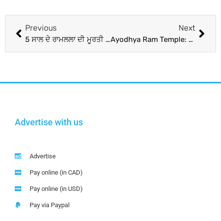
Previous
Next
5 ਸਾਲ ਦੇ ਰਾਮਲਲਾ ਦੀ ਮੂਰਤੀ ਤੋਂ ਨਹੀਂ ਹਟਣਗੀਆਂ ਨਜ਼ਰਾਂ, ਦੇਖਦੇ ਹੀ ਹੋ ਜਾਓਗੇ ਮੰਤਰ-ਮੁਗਧ; ਚੋਣ ਪ੍ਰਕਿਰਿਆ ਪੂਰੀ
Ayodhya Ram Temple: ਜਾਣੋ ਕੌਣ ਹੈ ਅਰੁਣ ਯੋਗੀਰਾਜ, ਜਿਸ ਨੇ ਰਾਮਲਲਾ ਦੀ ਮੂਰਤੀ ਤਿਆਰ ਕਰਨ ਲਈ ਕੀਤਾ 12 ਘੰਟੇ ਕੰਮ
Advertise with us
Advertise
Pay online (in CAD)
Pay online (in USD)
Pay via Paypal