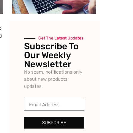
b
ਰ
Get The Latest Updates
Subscribe To
Our Weekly
Newsletter
No spam, notifications only
about new products,
updates.
SUBSCRIBE