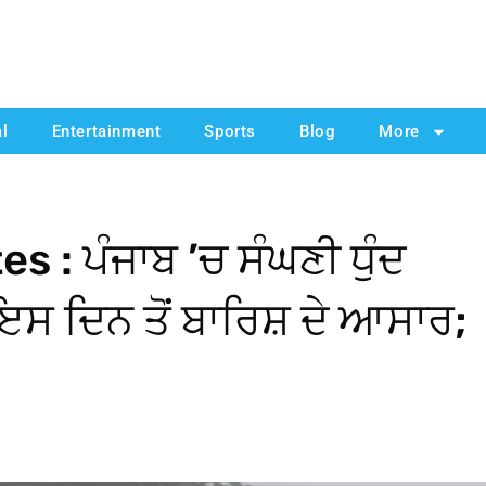
al
Entertainment
Sports
Blog
More
: ਪੰਜਾਬ ’ਚ ਸੰਘਣੀ ਧੁੰਦ
ਸ ਦਿਨ ਤੋਂ ਬਾਰਿਸ਼ ਦੇ ਆਸਾਰ;