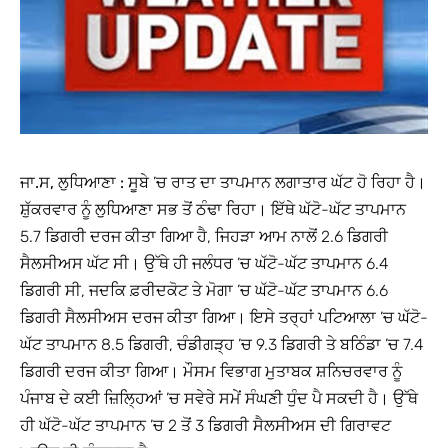
ਜਾ.ਸ, ਲੁਧਿਆਣਾ :
ਸੂਬੇ ’ਚ ਰਾਤ ਦਾ ਤਾਪਮਾਨ ਲਗਾਤਾਰ ਘੱਟ ਹੋ ਰਿਹਾ ਹੈ।
ਸ਼ੁੱਕਰਵਾਰ ਨੂੰ ਲੁਧਿਆਣਾ ਸਭ ਤੋਂ ਠੰਢਾ ਰਿਹਾ। ਇੱਥੇ ਘੱਟੋ-ਘੱਟ ਤਾਪਮਾਨ
5.7 ਡਿਗਰੀ ਦਰਜ ਕੀਤਾ ਗਿਆ ਹੈ, ਜਿਹੜਾ ਆਮ ਨਾਲੋਂ 2.6 ਡਿਗਰੀ
ਸੈਲਸੀਅਸ ਘੱਟ ਸੀ। ਉੱਥੇ ਹੀ ਜਲੰਧਰ ’ਚ ਘੱਟੋ-ਘੱਟ ਤਾਪਮਾਨ 6.4
ਡਿਗਰੀ ਸੀ, ਜਦਕਿ ਫ਼ਰੀਦਕੋਟ ਤੇ ਮੋਗਾ ’ਚ ਘੱਟੋ-ਘੱਟ ਤਾਪਮਾਨ 6.6
ਡਿਗਰੀ ਸੈਲਸੀਅਸ ਦਰਜ ਕੀਤਾ ਗਿਆ। ਇਸੇ ਤਰ੍ਹਾਂ ਪਟਿਆਲਾ ’ਚ ਘੱਟੋ-
ਘੱਟ ਤਾਪਮਾਨ 8.5 ਡਿਗਰੀ, ਚੰਡੀਗੜ੍ਹ ’ਚ 9.3 ਡਿਗਰੀ ਤੇ ਬਠਿੰਡਾ ’ਚ 7.4
ਡਿਗਰੀ ਦਰਜ ਕੀਤਾ ਗਿਆ। ਮੌਸਮ ਵਿਭਾਗ ਮੁਤਾਬਕ ਸ਼ਨਿਚਰਵਾਰ ਨੂੰ
ਪੰਜਾਬ ਦੇ ਕਈ ਜ਼ਿਲ੍ਹਿਆਂ ’ਚ ਸਵੇਰੇ ਸਮੇਂ ਸੰਘਣੀ ਧੁੰਦ ਪੈ ਸਕਦੀ ਹੈ। ਉੱਥੇ
ਹੀ ਘੱਟੋ-ਘੱਟ ਤਾਪਮਾਨ ’ਚ 2 ਤੋਂ 3 ਡਿਗਰੀ ਸੈਲਸੀਅਸ ਦੀ ਗਿਰਾਵਟ