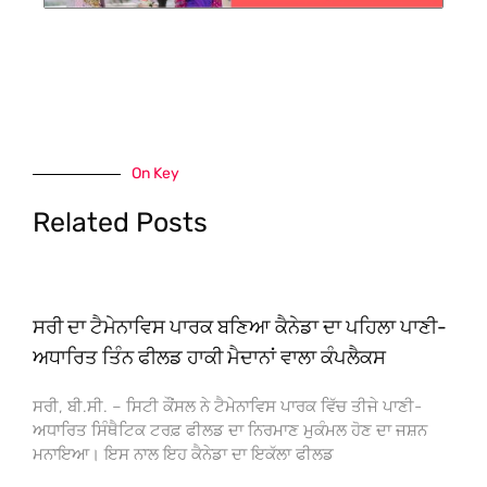
On Key
Related Posts
ਸਰੀ ਦਾ ਟੈਮੇਨਾਵਿਸ ਪਾਰਕ ਬਣਿਆ ਕੈਨੇਡਾ ਦਾ ਪਹਿਲਾ ਪਾਣੀ-
ਅਧਾਰਿਤ ਤਿੰਨ ਫੀਲਡ ਹਾਕੀ ਮੈਦਾਨਾਂ ਵਾਲਾ ਕੰਪਲੈਕਸ
ਸਰੀ, ਬੀ.ਸੀ. – ਸਿਟੀ ਕੌਂਸਲ ਨੇ ਟੈਮੇਨਾਵਿਸ ਪਾਰਕ ਵਿੱਚ ਤੀਜੇ ਪਾਣੀ-
ਅਧਾਰਿਤ ਸਿੰਥੈਟਿਕ ਟਰਫ਼ ਫੀਲਡ ਦਾ ਨਿਰਮਾਣ ਮੁਕੰਮਲ ਹੋਣ ਦਾ ਜਸ਼ਨ
ਮਨਾਇਆ। ਇਸ ਨਾਲ ਇਹ ਕੈਨੇਡਾ ਦਾ ਇਕੱਲਾ ਫੀਲਡ