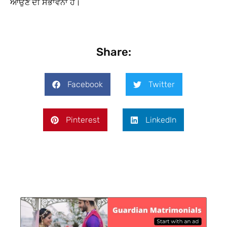
ਆਉਣ ਦੀ ਸੰਭਾਵਨਾ ਹੈ।
Share:
Facebook
Twitter
Pinterest
LinkedIn