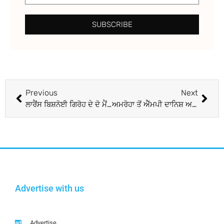
SUBSCRIBE
Previous
Next
ਲਾਰੈਂਸ ਬਿਸ਼ਨੋਈ ਗਿਰੋਹ ਦੇ ਦੋ ਮੈਂਬਰ ਦਿੱਲੀ ਤੋਂ ਗ੍ਰਿਫ਼ਤਾਰ, ਦੋ ਪਿਸਤੌਲ, ਕਾਰਤੂਸ ਤੇ ਇੱਕ ਮੋਟਰਸਾਈਕਲ ਬਰਾਮਦ
ਅਮਰੋਹਾ ਤੋਂ ਐੱਮਪੀ ਦਾਨਿਸ਼ ਅਲੀ ਨੂੰ ਵੱਡਾ ਝਟਕਾ, ਬਸਪਾ ਮੁਖੀ ਮਾਇਆਵਤੀ ਨੇ ਵਿਖਾਇਆ ਬਾਹਰ ਦਾ ਰਸਤਾ
Advertise with us
Advertise