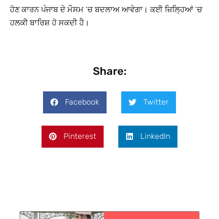
ਹੋਣ ਕਾਰਨ ਪੰਜਾਬ ਦੇ ਮੌਸਮ ‘ਚ ਬਦਲਾਅ ਆਵੇਗਾ। ਕਈ ਜ਼ਿਲ੍ਹਿਆਂ ‘ਚ
ਹਲਕੀ ਬਾਰਿਸ਼ ਹੋ ਸਕਦੀ ਹੈ।
Share:
Facebook
Twitter
Pinterest
LinkedIn