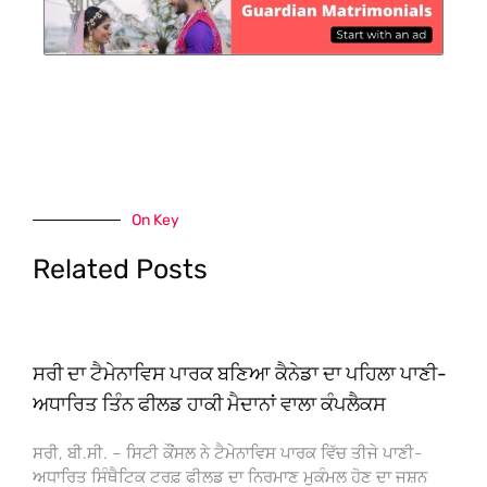
On Key
Related Posts
ਸਰੀ ਦਾ ਟੈਮੇਨਾਵਿਸ ਪਾਰਕ ਬਣਿਆ ਕੈਨੇਡਾ ਦਾ ਪਹਿਲਾ ਪਾਣੀ-
ਅਧਾਰਿਤ ਤਿੰਨ ਫੀਲਡ ਹਾਕੀ ਮੈਦਾਨਾਂ ਵਾਲਾ ਕੰਪਲੈਕਸ
ਸਰੀ, ਬੀ.ਸੀ. – ਸਿਟੀ ਕੌਂਸਲ ਨੇ ਟੈਮੇਨਾਵਿਸ ਪਾਰਕ ਵਿੱਚ ਤੀਜੇ ਪਾਣੀ-
ਅਧਾਰਿਤ ਸਿੰਥੈਟਿਕ ਟਰਫ਼ ਫੀਲਡ ਦਾ ਨਿਰਮਾਣ ਮੁਕੰਮਲ ਹੋਣ ਦਾ ਜਸ਼ਨ