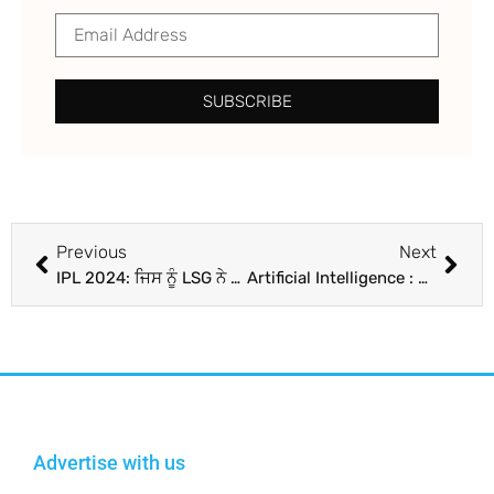
SUBSCRIBE
Previous
Next
IPL 2024: ਜਿਸ ਨੂੰ LSG ਨੇ ਨਹੀਂ ਸਮਝਿਆ ਕਾਬਲ, ਇਕੱਲੇ 8 ਵਿਕਟਾਂ ਲੈ ਕੇ ਕੀਤਾ ਧਮਾਕਾ; ਬੱਲੇਬਾਜਾਂ ‘ਚ ਭਰਿਆ ਡਰ!
Artificial Intelligence : ਏਆਈ ਨਾਲ ਸਮਾਰਟ ਸਿੱਖਿਆ ਵੱਲ ਵਧਦੇ ਕਦਮ
Advertise with us