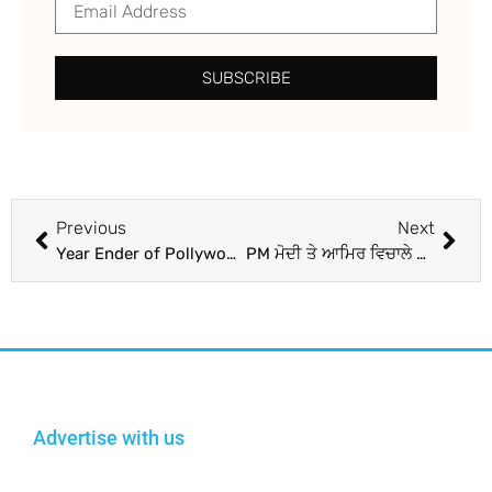
SUBSCRIBE
Previous
Next
Year Ender of Pollywood 2023 : ਸੂਰਤ-ਏ-ਹਾਲ ਪੰਜਾਬੀ ਸਿਨੇਮਾ
PM ਮੋਦੀ ਤੇ ਆਮਿਰ ਵਿਚਾਲੇ ਹੋਈ ਮੀਟਿੰਗ ਨੇ ਕਰ ਦਿੱਤਾ ਕਮਾਲ, ਕਿਵੇਂ 8 ਸਾਬਕਾ ਭਾਰਤੀ ਜਲ ਸੈਨਿਕਾਂ ਨੂੰ ਮੌਤ ਦੀ ਸਜ਼ਾ ਤੋਂ ਬਚਾਇਆ, ਪੜ੍ਹੋ ਅੰਦਰਲੀ ਕਹਾਣੀ
Advertise with us