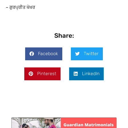
– ਗੁਰਪ੍ਰੀਤ ਖੋਖਰ
Share:
Facebook
Twitter
Pinterest
LinkedIn