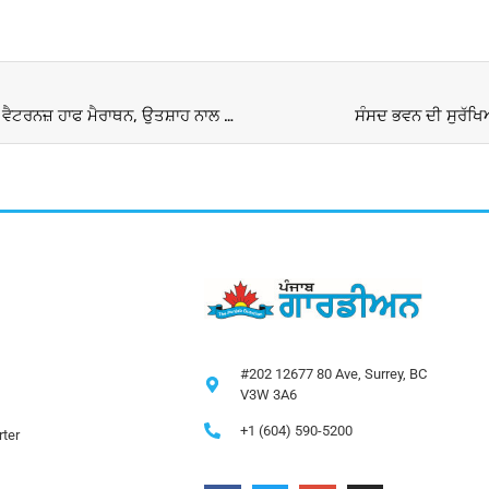
Indian Army Honour Run : ਦਿੱਲੀ ‘ਚ ਹੋਈ ਇੰਡੀਅਨ ਆਰਮੀ ਵੈਟਰਨਜ਼ ਹਾਫ ਮੈਰਾਥਨ, ਉਤਸ਼ਾਹ ਨਾਲ ਦੌੜੇ ਨੌਜਵਾਨ ਤੇ ਬਜ਼ੁਰਗ
ਸੰਸਦ ਭਵਨ ਦੀ ਸੁਰੱਖਿ
#202 12677 80 Ave, Surrey, BC
V3W 3A6
+1 (604) 590-5200
ter