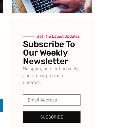
Get The Latest Updates
Subscribe To
Our Weekly
Newsletter
No spam, notifications only
about new products,
updates.
SUBSCRIBE