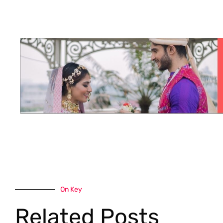
On Key
Related Posts