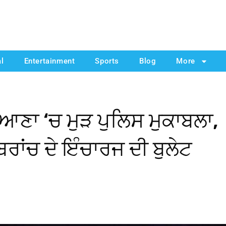
al
Entertainment
Sports
Blog
More
ਆਣਾ ‘ਚ ਮੁੜ ਪੁਲਿਸ ਮੁਕਾਬਲਾ,
ਾਂਚ ਦੇ ਇੰਚਾਰਜ ਦੀ ਬੁਲੇਟ