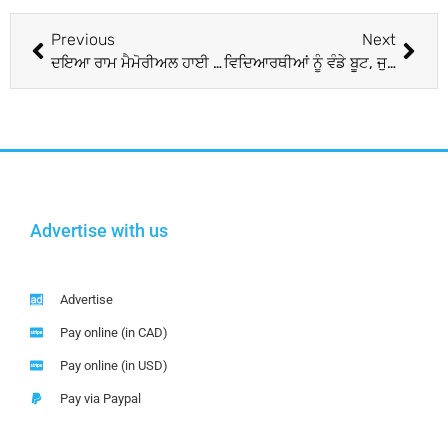
Previous
Next
ਦਇਆ ਰਾਮ ਮੈਮੋਰੀਅਲ ਹਾਈ ਸਕੂਲ ਵਿਖੇ ਕਰਵਾਏ ਗਏ ਲੇਖ ਮੁਕਾਬਲੇ
ਵਿਦਿਆਰਥੀਆਂ ਨੂੰ ਵੰਡੇ ਬੂਟ, ਜੁਰਾਬਾਂ ਤੇ ਬੈਗ
Advertise with us
Advertise
Pay online (in CAD)
Pay online (in USD)
Pay via Paypal