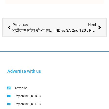
Previous
Next
ਮਾਛੀਵਾੜਾ ਸ਼ਹਿਰ ਦੀਆਂ ਪਾਰਕਾਂ ‘ਚ ਲਾਏ ਜਾਣਗੇ 12 ਓਪਨ ਜਿਮ : ਦਿਆਲਪੁਰਾ, ਮੱਕੜ
IND vs SA 2nd T20 : Rinku Singh ਨੇ ਤੂਫਾਨੀ ਪਾਰੀ ਖੇਡਣ ਤੋਂ ਬਾਅਦ ਕਿਉਂ ਮੰਗੀ ਮਾਫੀ? BCCI ਦੀ ਵੀਡੀਓ ਤੋਂ ਸਾਹਮਣੇ ਆਇਆ ਸੱਚ
Advertise with us
Advertise
Pay online (in CAD)
Pay online (in USD)