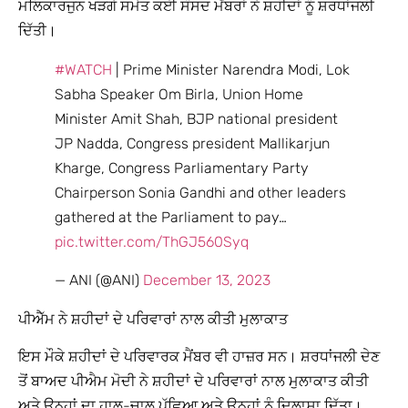
ਮਲਿਕਾਰਜੁਨ ਖੜਗੇ ਸਮੇਤ ਕਈ ਸੰਸਦ ਮੈਂਬਰਾਂ ਨੇ ਸ਼ਹੀਦਾਂ ਨੂੰ ਸ਼ਰਧਾਂਜਲੀ
ਦਿੱਤੀ।
#WATCH
| Prime Minister Narendra Modi, Lok
Sabha Speaker Om Birla, Union Home
Minister Amit Shah, BJP national president
JP Nadda, Congress president Mallikarjun
Kharge, Congress Parliamentary Party
Chairperson Sonia Gandhi and other leaders
gathered at the Parliament to pay…
pic.twitter.com/ThGJ560Syq
— ANI (@ANI)
December 13, 2023
ਪੀਐੱਮ ਨੇ ਸ਼ਹੀਦਾਂ ਦੇ ਪਰਿਵਾਰਾਂ ਨਾਲ ਕੀਤੀ ਮੁਲਾਕਾਤ
ਇਸ ਮੌਕੇ ਸ਼ਹੀਦਾਂ ਦੇ ਪਰਿਵਾਰਕ ਮੈਂਬਰ ਵੀ ਹਾਜ਼ਰ ਸਨ। ਸ਼ਰਧਾਂਜਲੀ ਦੇਣ
ਤੋਂ ਬਾਅਦ ਪੀਐਮ ਮੋਦੀ ਨੇ ਸ਼ਹੀਦਾਂ ਦੇ ਪਰਿਵਾਰਾਂ ਨਾਲ ਮੁਲਾਕਾਤ ਕੀਤੀ
ਅਤੇ ਉਨ੍ਹਾਂ ਦਾ ਹਾਲ-ਚਾਲ ਪੁੱਛਿਆ ਅਤੇ ਉਨ੍ਹਾਂ ਨੂੰ ਦਿਲਾਸਾ ਦਿੱਤਾ।