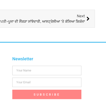
Next
ੀ-ਪੂਜਾ ਦੀ ਸੈਂਕੜਾ ਸਾਂਝੇਦਾਰੀ, ਆਸਟ੍ਰੇਲੀਆ ’ਤੇ ਕੱਸਿਆ ਸ਼ਿਕੰਜਾ
Newsletter
SUBSCRIBE