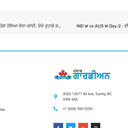
Gold-Price Price Today: ਕਾਰੋਬਾਰੀ ਹਫਤੇ ਦੇ ਆਖਰੀ ਦਿਨ ਮਹਿੰਗਾ ਹੋਇਆ ਸੋਨਾ-ਚਾਂਦੀ, ਦੇਖੋ ਤੁਹਾਡੇ ਸ਼ਹਿਰ ‘ਚ ਸੋਨੇ ਦੀ ਕੀਮਤ
IND W vs AUS W Day-2 : ਦੀਪਤ
#202 12677 80 Ave, Surrey, BC
V3W 3A6
+1 (604) 590-5200
ter