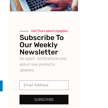
.
Get The Latest Updates
।
Subscribe To
Our Weekly
।
Newsletter
No spam, notifications only
about new products,
updates.
SUBSCRIBE