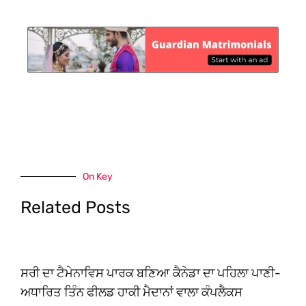
On Key
Related Posts
ਸਰੀ ਦਾ ਟੈਮੇਨਾਵਿਸ ਪਾਰਕ ਬਣਿਆ ਕੈਨੇਡਾ ਦਾ ਪਹਿਲਾ ਪਾਣੀ-
ਅਧਾਰਿਤ ਤਿੰਨ ਫੀਲਡ ਹਾਕੀ ਮੈਦਾਨਾਂ ਵਾਲਾ ਕੰਪਲੈਕਸ