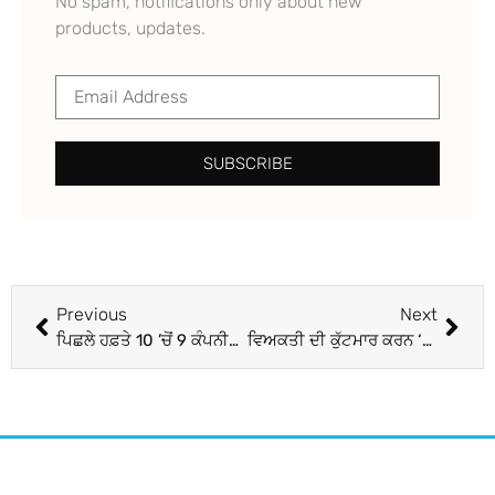
No spam, notifications only about new
products, updates.
SUBSCRIBE
Previous
Next
ਪਿਛਲੇ ਹਫ਼ਤੇ 10 ’ਚੋਂ 9 ਕੰਪਨੀਆਂ ਦਾ ਸੰਯੁਕਤ MCap 1.30 ਲੱਖ ਕਰੋੜ ਰੁਪਏ ਤੋਂ ਪਾਰ, Bharti Airtel ਦੇ MCap ’ਚ ਸਭ ਤੋਂ ਵੱਧ ਵਾਧਾ
ਵਿਅਕਤੀ ਦੀ ਕੁੱਟਮਾਰ ਕਰਨ ‘ਤੇ ਮਾਮਲਾ ਦਰਜ