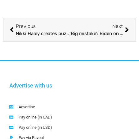
Previous
Next
Nikki Haley creates buzz in American domestic politics : The Tribune India
‘Big mistake’: Biden on Putin suspending US arms treaty : The Tribune India
Advertise with us
Advertise
Pay online (in CAD)
Pay online (in USD)
Pay via Paypal