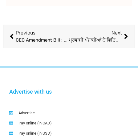
Previous
Next
CEC Amendment Bill : CEC ਤੇ EC ਨੂੰ ਮਿਲੇਗਾ ਸੁਪਰੀਮ ਕੋਰਟ ਦੇ ਜੱਜਾਂ ਬਰਾਬਰ ਦਰਜਾ ? ਕੇਂਦਰ ਸਰਕਾਰ ਲਿਆ ਸਕਦੀ ਹੈ ਸੋਧ ਪ੍ਰਸਤਾਵ
ਪ੍ਰਵਾਸੀ ਪੰਜਾਬੀਆਂ ਨੇ ਵਿਦਿਆਰਥੀਆਂ ਨੂੰ ਵੰਡੀਆਂ ਵਰਦੀਆਂ
Advertise with us
Advertise
Pay online (in CAD)
Pay online (in USD)