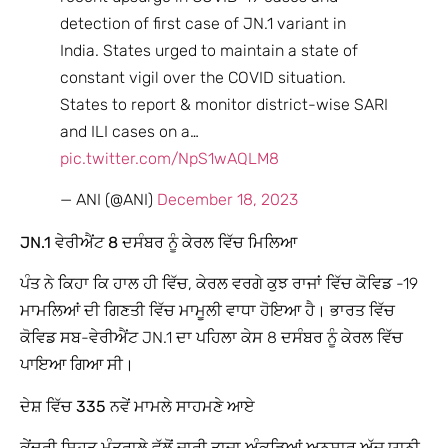
detection of first case of JN.1 variant in
India. States urged to maintain a state of
constant vigil over the COVID situation.
States to report & monitor district-wise SARI
and ILI cases on a…
pic.twitter.com/NpS1wAQLM8
— ANI (@ANI)
December 18, 2023
JN.1 ਵੇਰੀਐਂਟ 8 ਦਸੰਬਰ ਨੂੰ ਕੇਰਲ ਵਿੱਚ ਮਿਲਿਆ
ਪੰਤ ਨੇ ਕਿਹਾ ਕਿ ਹਾਲ ਹੀ ਵਿੱਚ, ਕੇਰਲ ਵਰਗੇ ਕੁਝ ਰਾਜਾਂ ਵਿੱਚ ਕੋਵਿਡ -19
ਮਾਮਲਿਆਂ ਦੀ ਗਿਣਤੀ ਵਿੱਚ ਮਾਮੂਲੀ ਵਾਧਾ ਹੋਇਆ ਹੈ। ਭਾਰਤ ਵਿੱਚ
ਕੋਵਿਡ ਸਬ-ਵੇਰੀਐਂਟ JN.1 ਦਾ ਪਹਿਲਾ ਕੇਸ 8 ਦਸੰਬਰ ਨੂੰ ਕੇਰਲ ਵਿੱਚ
ਪਾਇਆ ਗਿਆ ਸੀ।
ਦੇਸ਼ ਵਿੱਚ 335 ਨਵੇਂ ਮਾਮਲੇ ਸਾਹਮਣੇ ਆਏ
ਕੇਂਦਰੀ ਸਿਹਤ ਮੰਤਰਾਲੇ ਵੱਲੋਂ ਜਾਰੀ ਤਾਜ਼ਾ ਅੰਕੜਿਆਂ ਅਨੁਸਾਰ ਅੱਜ ਯਾਨੀ