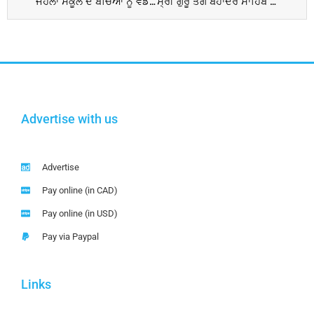
ਜੌਹਲਾਂ ਸਕੂਲ ਦੇ ਬੱਚਿਆਂ ਨੂੰ ਵੰਡੇ ਬੂਟ
ਸ੍ਰੀ ਗੁਰੂ ਤੇਗ ਬਹਾਦਰ ਸਾਹਿਬ ਜੀ ਦੀ ਸ਼ਹੀਦੀ ਦਿਹਾੜਾ ਮਨਾਇਆ
Advertise with us
Advertise
Pay online (in CAD)
Pay online (in USD)
Pay via Paypal
Links