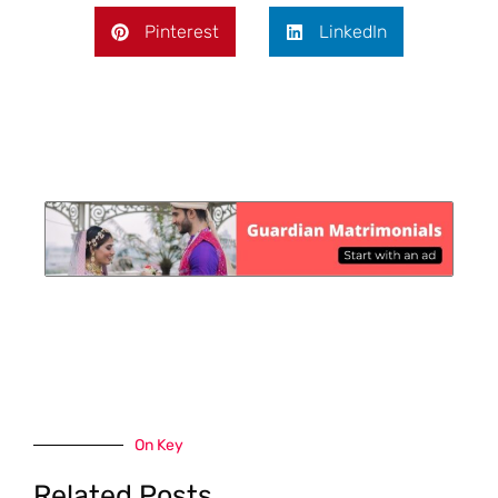
Pinterest
LinkedIn
On Key
Related Posts