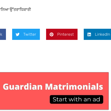
ਲਾਨਿਆ ਉੱਤਰਾਧਿਕਾਰੀ
k
Twitter
Pinterest
LinkedIn