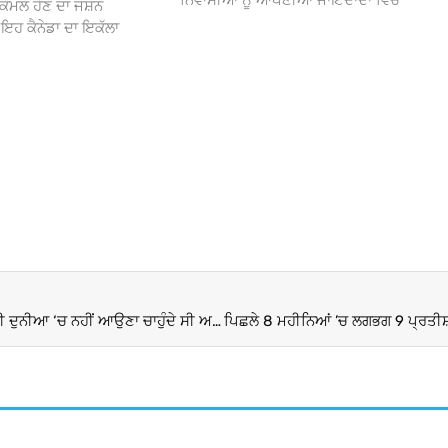
ਨਿਵਾਸੀਆਂ ਨੂੰ ਆਪਣੀਆਂ ਜਾਇਦਾਦਾਂ ਵਿੱਚ
ਕੰਮਲ ਹੋਣ ਦਾ ਜਸ਼ਨ
 ਕੈਨੇਡਾ ਦਾ ਇਕੱਲਾ
Ashok Kumar Death Anniversary : ‘ਬਦਨਾਮ’ ਅਦਾਕਾਰੀ ਦੀ ਦੁਨੀਆ ‘ਚ ਨਹੀਂ ਆਉਣਾ ਚਾਹੁੰਦੇ ਸੀ ਅਸ਼ੋਕ, ਸੁਰਖੀਆਂ ‘ਚ ਰਹੇ ਇਹ ਕਿੱਸੇ