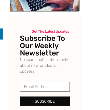
Get The Latest Updates
Subscribe To
Our Weekly
Newsletter
No spam, notifications only
about new products,
updates.
SUBSCRIBE