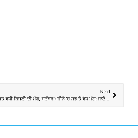
Next
ਪਿਛਲੇ 8 ਮਹੀਨਿਆਂ ’ਚ ਲਗਭਗ 9 ਪ੍ਰਤੀਸ਼ਤ ਵਧੀ ਬਿਜਲੀ ਦੀ ਮੰਗ, ਸਤੰਬਰ ਮਹੀਨੇ ’ਚ ਸਭ ਤੋਂ ਵੱਧ ਮੰਗ; ਜਾਣੋ ਕੀ ਹੈ ਕਾਰਨ