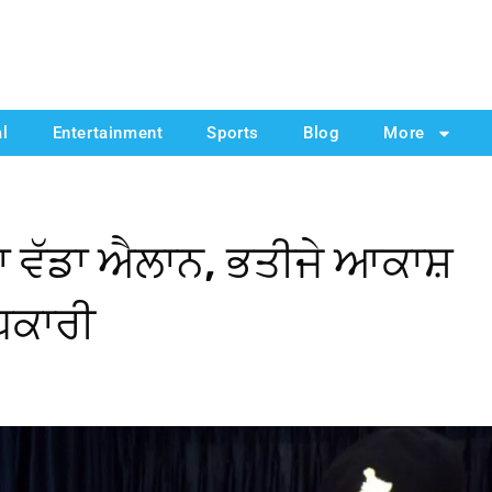
al
Entertainment
Sports
Blog
More
 ਵੱਡਾ ਐਲਾਨ, ਭਤੀਜੇ ਆਕਾਸ਼
ਿਕਾਰੀ