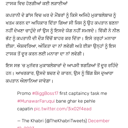
ਟਾਸਕ ਵਿਚ ਹੋਣਗੀਆਂ ਕਈ ਲੜਾਈਆਂ
ਕਪਤਾਨੀ ਦੇ ਡਾਂਸ ਵਿਚ ਘਰ ਦੇ ਮੈਂਬਰਾਂ ਨੂੰ ਕਿਸੇ ਅਜਿਹੇ ਮੁਕਾਬਲੇਬਾਜ਼ ਨੂੰ
ਖਤਮ ਕਰਨ ਦਾ ਅਧਿਕਾਰ ਦਿੱਤਾ ਗਿਆ ਸੀ ਜਿਸ ਨੂੰ ਉਹ ਕਪਤਾਨ ਬਣਨਾ
ਨਹੀਂ ਦੇਖਣਾ ਚਾਹੁੰਦੇ ਜਾਂ ਉਸ ਨੂੰ ਇਸਦੇ ਯੋਗ ਨਹੀਂ ਸਮਝਦੇ। ਵਿੱਕੀ ਨੇ ਨੀਲ
ਭੱਟ ਨੂੰ ਕਪਤਾਨੀ ਦੀ ਦੌੜ ਵਿੱਚੋਂ ਬਾਹਰ ਕਰ ਦਿੱਤਾ। ਇਸੇ ਤਰ੍ਹਾਂ ਮਨਾਰਾ
ਈਸ਼ਾ, ਐਸ਼ਵਰਿਆ, ਅੰਕਿਤਾ ਦਾ ਨਾਂ ਲਵੇਗੀ ਅਤੇ ਈਸ਼ਾ ਉਨ੍ਹਾਂ ਨੂੰ ਇਸ
ਟਾਸਕ ਤੋਂ ਦੂਰ ਕਰਨ ਲਈ ਮਨਾਰਾ ਦਾ ਨਾਂ ਲਵੇਗੀ।
ਇਸ ਸਭ ‘ਚ ਮੁਨੱਵਰ ਮੁਕਾਬਲੇਬਾਜ਼ਾਂ ਦੇ ਆਪਸੀ ਝਗੜਿਆਂ ਤੋਂ ਦੂਰ ਰਹਿੰਦੇ
ਹਨ। ਆਖਰਕਾਰ, ਉਸਦੇ ਬਚਣ ਦੇ ਕਾਰਨ, ਉਸ ਨੂੰ ਬਿੱਗ ਬੌਸ ਦੁਆਰਾ
ਕਪਤਾਨ ਐਲਾਨਿਆ ਜਾਵੇਗਾ।
Promo
#BiggBoss17
first captaincy task me
#MunawarFaruqui
bane ghar ke pehle
capatin
pic.twitter.com/3ix02f4ead
— The Khabri (@TheKhabriTweets)
December