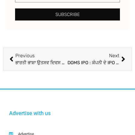
SUBSCRIBE
Previous
Next
ਭਾਰਤੀ ਭਾਸ਼ਾ ਉਤਸਵ ਦਿਵਸ ਮਨਾਇਆ
DOMS IPO : ਕੰਪਨੀ ਦੇ IPO ਨੂੰ ਮਿਲਿਆ ਸ਼ਾਨਦਾਰ Response, ਸਬਸਕ੍ਰਿਪਸ਼ਨ ਖੁੱਲਣ ਦੇ ਕੁਝ ਘੰਟਿਆਂ ’ਚ ਹੀ Full ਹੋਇਆ ਆਫ਼ਰ
Advertise with us
Advertise