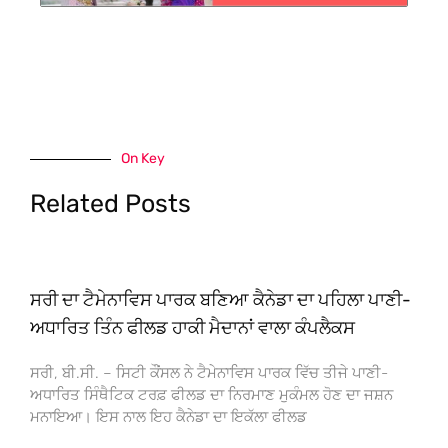
On Key
Related Posts
ਸਰੀ ਦਾ ਟੈਮੇਨਾਵਿਸ ਪਾਰਕ ਬਣਿਆ ਕੈਨੇਡਾ ਦਾ ਪਹਿਲਾ ਪਾਣੀ-
ਅਧਾਰਿਤ ਤਿੰਨ ਫੀਲਡ ਹਾਕੀ ਮੈਦਾਨਾਂ ਵਾਲਾ ਕੰਪਲੈਕਸ
ਸਰੀ, ਬੀ.ਸੀ. – ਸਿਟੀ ਕੌਂਸਲ ਨੇ ਟੈਮੇਨਾਵਿਸ ਪਾਰਕ ਵਿੱਚ ਤੀਜੇ ਪਾਣੀ-
ਅਧਾਰਿਤ ਸਿੰਥੈਟਿਕ ਟਰਫ਼ ਫੀਲਡ ਦਾ ਨਿਰਮਾਣ ਮੁਕੰਮਲ ਹੋਣ ਦਾ ਜਸ਼ਨ
ਮਨਾਇਆ। ਇਸ ਨਾਲ ਇਹ ਕੈਨੇਡਾ ਦਾ ਇਕੱਲਾ ਫੀਲਡ