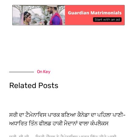
On Key
Related Posts
ਸਰੀ ਦਾ ਟੈਮੇਨਾਵਿਸ ਪਾਰਕ ਬਣਿਆ ਕੈਨੇਡਾ ਦਾ ਪਹਿਲਾ ਪਾਣੀ-
ਅਧਾਰਿਤ ਤਿੰਨ ਫੀਲਡ ਹਾਕੀ ਮੈਦਾਨਾਂ ਵਾਲਾ ਕੰਪਲੈਕਸ