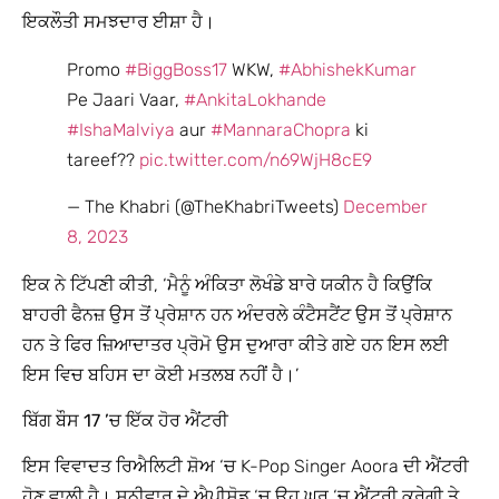
ਇਕਲੌਤੀ ਸਮਝਦਾਰ ਈਸ਼ਾ ਹੈ।
Promo
#BiggBoss17
WKW,
#AbhishekKumar
Pe Jaari Vaar,
#AnkitaLokhande
#IshaMalviya
aur
#MannaraChopra
ki
tareef??
pic.twitter.com/n69WjH8cE9
— The Khabri (@TheKhabriTweets)
December
8, 2023
ਇਕ ਨੇ ਟਿੱਪਣੀ ਕੀਤੀ, ‘ਮੈਨੂੰ ਅੰਕਿਤਾ ਲੋਖੰਡੇ ਬਾਰੇ ਯਕੀਨ ਹੈ ਕਿਉਂਕਿ
ਬਾਹਰੀ ਫੈਨਜ਼ ਉਸ ਤੋਂ ਪ੍ਰੇਸ਼ਾਨ ਹਨ ਅੰਦਰਲੇ ਕੰਟੈਸਟੈਂਟ ਉਸ ਤੋਂ ਪ੍ਰੇਸ਼ਾਨ
ਹਨ ਤੇ ਫਿਰ ਜ਼ਿਆਦਾਤਰ ਪ੍ਰੋਮੋ ਉਸ ਦੁਆਰਾ ਕੀਤੇ ਗਏ ਹਨ ਇਸ ਲਈ
ਇਸ ਵਿਚ ਬਹਿਸ ਦਾ ਕੋਈ ਮਤਲਬ ਨਹੀਂ ਹੈ।’
ਬਿੱਗ ਬੌਸ 17 ’ਚ ਇੱਕ ਹੋਰ ਐਂਟਰੀ
ਇਸ ਵਿਵਾਦਤ ਰਿਐਲਿਟੀ ਸ਼ੋਅ ‘ਚ K-Pop Singer Aoora ਦੀ ਐਂਟਰੀ
ਹੋਣ ਵਾਲੀ ਹੈ। ਸ਼ਨੀਵਾਰ ਦੇ ਐਪੀਸੋਡ ‘ਚ ਉਹ ਘਰ ‘ਚ ਐਂਟਰੀ ਕਰੇਗੀ ਤੇ