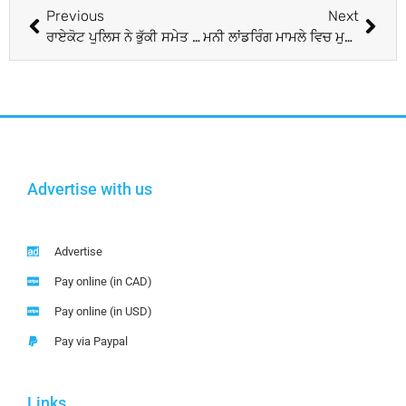
Previous
Next
ਰਾਏਕੋਟ ਪੁਲਿਸ ਨੇ ਭੁੱਕੀ ਸਮੇਤ ਕੀਤਾ ਕਾਬੂ
ਮਨੀ ਲਾਂਡਰਿੰਗ ਮਾਮਲੇ ਵਿਚ ਮੁਲਜ਼ਮ ਸ਼ਰਾਬ ਕਾਰੋਬਾਰੀ ਸਮੀਰ ਮਹਿੰਦਰੂ ਦੀ ਜ਼ਮਾਨਤ ਅਰਜ਼ੀ ਖ਼ਾਰਿਜ
Advertise with us
Advertise
Pay online (in CAD)
Pay online (in USD)
Pay via Paypal
Links