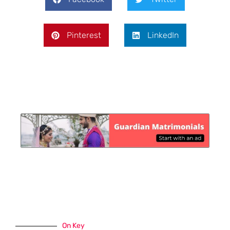
Pinterest
LinkedIn
On Key