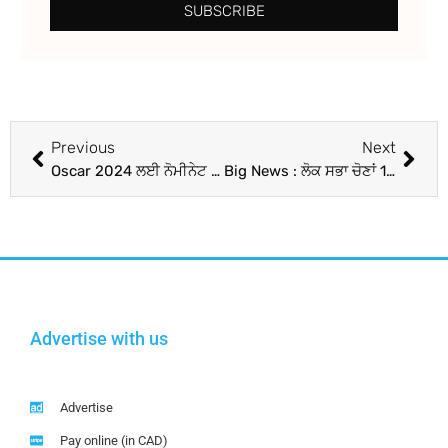
SUBSCRIBE
Previous
Next
Oscar 2024 ਲਈ ਨੋਮੀਨੇਟ ਹੋਈ ਨਿਸ਼ਾ ਪਾਹੂਜਾ ਦੀ To Kill a Tiger, ਤੁਹਾਨੂੰ ਹੈਰਾਨ ਕਰ ਦੇਵੇਗੀ ਕਹਾਣੀ
Big News : ਲੋਕ ਸਭਾ ਚੋਣਾਂ 16 ਅਪ੍ਰੈਲ ਤੋਂ ਹੋਣਗੀਆਂ? ਤਰੀਕ ਨੂੰ ਲੈ ਕੇ ਚੋਣ ਕਮਿਸ਼ਨ ਨੇ ਜਾਰੀ ਕੀਤਾ ਸਪੱਸ਼ਟੀਕਰਨ
Advertise with us
Advertise
Pay online (in CAD)