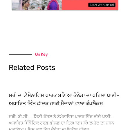
On Key
Related Posts
ਸਰੀ ਦਾ ਟੈਮੇਨਾਵਿਸ ਪਾਰਕ ਬਣਿਆ ਕੈਨੇਡਾ ਦਾ ਪਹਿਲਾ ਪਾਣੀ-
ਅਧਾਰਿਤ ਤਿੰਨ ਫੀਲਡ ਹਾਕੀ ਮੈਦਾਨਾਂ ਵਾਲਾ ਕੰਪਲੈਕਸ
ਸਰੀ, ਬੀ.ਸੀ. – ਸਿਟੀ ਕੌਂਸਲ ਨੇ ਟੈਮੇਨਾਵਿਸ ਪਾਰਕ ਵਿੱਚ ਤੀਜੇ ਪਾਣੀ-
ਅਧਾਰਿਤ ਸਿੰਥੈਟਿਕ ਟਰਫ਼ ਫੀਲਡ ਦਾ ਨਿਰਮਾਣ ਮੁਕੰਮਲ ਹੋਣ ਦਾ ਜਸ਼ਨ
ਮਨਾਇਆ। ਇਸ ਨਾਲ ਇਹ ਕੈਨੇਡਾ ਦਾ ਇਕੱਲਾ ਫੀਲਡ