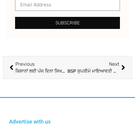
SUBSCRIBE
Previous
Next
ਕਿਸਾਨਾਂ ਲਈ ਪੰਜ ਦਿਨਾ ਸਿਖਲਾਈ ਪ੍ਰਰੋਗਰਾਮ ਕਰਵਾਇਆ
BSP ਸੁਪਰੀਮੋ ਮਾਇਆਵਤੀ ਦਾ ਵੱਡਾ ਐਲਾਨ, ਭਤੀਜੇ ਆਕਾਸ਼ ਆਨੰਦ ਨੂੰ ਐਲਾਨਿਆ ਉੱਤਰਾਧਿਕਾਰੀ
Advertise with us