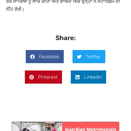
ਤਕ ਸਾਰਿਆਂ ਨੂੰ ਲਾਂਚ ਕੀਤਾ ਅਤੇ ਬਾਅਦ ਵਿੱਚ ਉਨ੍ਹਾਂ ਨੇ ਸਟਾਰਡਮ ਦੀ
ਨੀਂਹ ਰੱਖੀ।
Share:
Facebook
Twitter
Pinterest
LinkedIn