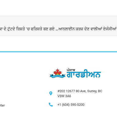
Anushka-Virat Wedding Anniversary: ​​ਕੀ ਵਿਰਾਟ-ਅਨੁਸ਼ਕਾ ਦੇ ਟੁੱਟਦੇ ਰਿਸ਼ਤੇ ‘ਚ ਫਰਿਸ਼ਤੇ ਬਣ ਗਏ ਸੀ ਸਲਮਾਨ? ਪਹਿਲੀ ਵਾਰ ਸੀ ਅਜਿਹਾ ਹਾਲ
#202 12677 80 Ave, Surrey, BC
V3W 3A6
+1 (604) 590-5200
ter