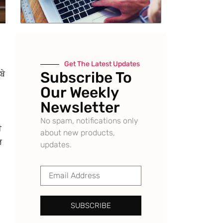
Get The Latest Updates
Subscribe To
ਬੇ
Our Weekly
Newsletter
No spam, notifications only
ੀ
about new products,
ਰ
updates.
SUBSCRIBE