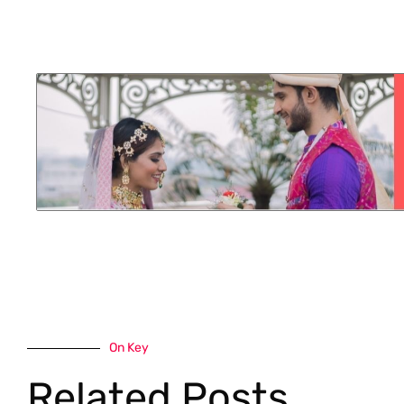
On Key
Related Posts