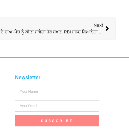
Next
ਆਨਲਾਈਨ ਕਰਜ਼ ਦੇਣ ਵਾਲੀਆਂ ਏਜੰਸੀਆਂ ਦੇ ਦਾਅ-ਪੇਚ ਨੂੰ ਕੀਤਾ ਜਾਵੇਗਾ ਹੋਰ ਸਖ਼ਤ, RBI ਜਲਦ ਲਿਆਏਗਾ ਵਿਸਤ੍ਰਿਤ ਨਿਯਮ
Newsletter
SUBSCRIBE