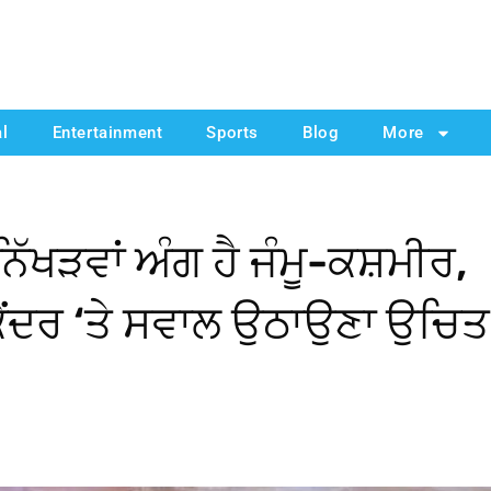
al
Entertainment
Sports
Blog
More
ੱਖੜਵਾਂ ਅੰਗ ਹੈ ਜੰਮੂ-ਕਸ਼ਮੀਰ,
 ਕੇਂਦਰ ‘ਤੇ ਸਵਾਲ ਉਠਾਉਣਾ ਉਚਿਤ