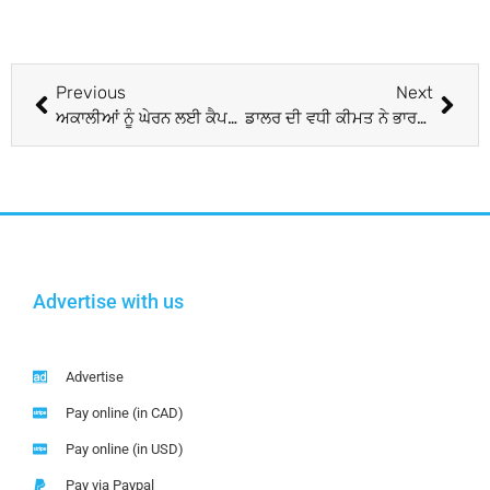
Previous
Next
ਅਕਾਲੀਆਂ ਨੂੰ ਘੇਰਨ ਲਈ ਕੈਪਟਨ ਨੇ ਬੇਅਦਬੀ ਪੀੜਤ ਪਿੰਡਾਂ ‘ਚ ਭੇਜੇ ਆਪਣੇ ਪੰਜ ਜਰਨੈਲ
ਡਾਲਰ ਦੀ ਵਧੀ ਕੀਮਤ ਨੇ ਭਾਰਤੀ ਵਪਾਰੀਆਂ ਦੀ ਹਾਲਤ ਵਿਗਾੜੀ, ਵਿਦੇਸ਼ੀ ਸਮਾਨ ਦੇ ਵਧੇ ਭਾਅ
Advertise with us
Advertise
Pay online (in CAD)
Pay online (in USD)
Pay via Paypal