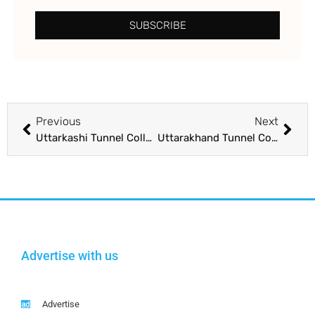
SUBSCRIBE
Previous
Next
Uttarkashi Tunnel Collapse: ਕੇਂਦਰ ਨੇ ਜਾਰੀ ਕੀਤੀ ਐਡਵਾਈਜ਼ਰੀ, ਟੀਵੀ ਚੈਨਲਾਂ ਨੂੰ ਘਟਨਾ ਨੂੰ ‘ਸਨਸਨੀਖੇਜ਼’ ਨਾ ਕਰਨ ਲਈ ਕਿਹਾ
Uttarakhand Tunnel Collapse Updates: ‘ਮੈਂ ਠੀਕ ਹਾਂ ਮਾਂ’, ਸੁਰੰਗ ‘ਚ ਫਸੇ ਮਜ਼ਦੂਰ ਦੀਆਂ ਗੱਲਾਂ ਸੁਣ ਕੇ ਬਚਾਅ ਟੀਮ ਦੀਆਂ ਅੱਖਾਂ ਹੋਈਆਂ ਨਮ ; ਜਾਣੋ ਹੁਣ ਤੱਕ ਕੀ ਹੋਇਆ?
Advertise with us
Advertise