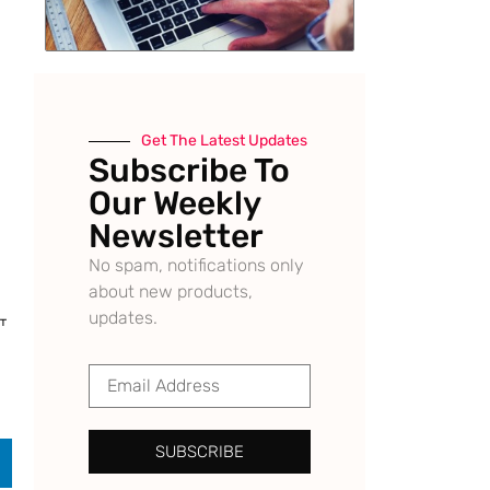
Get The Latest Updates
Subscribe To
Our Weekly
Newsletter
No spam, notifications only
about new products,
updates.
ਾ
SUBSCRIBE