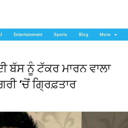
al
Entertainment
Sports
Blog
More
 ਬੱਸ ਨੂੰ ਟੱਕਰ ਮਾਰਨ ਵਾਲਾ
ਰੀ ‘ਚੋਂ ਗ੍ਰਿਫ਼ਤਾਰ