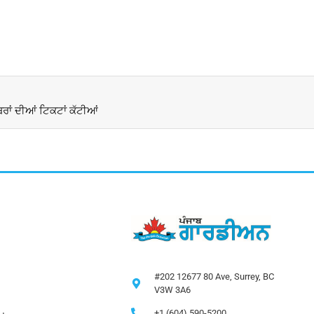
ਰਾਂ ਦੀਆਂ ਟਿਕਟਾਂ ਕੱਟੀਆਂ
#202 12677 80 Ave, Surrey, BC
V3W 3A6
+1 (604) 590-5200