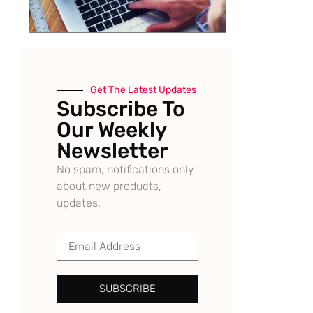
Get The Latest Updates
Subscribe To
Our Weekly
Newsletter
No spam, notifications only
about new products,
updates.
SUBSCRIBE