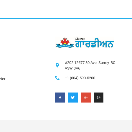
#202 12677 80 Ave, Surrey, BC
V3W 3A6
+1 (604) 590-5200
ter