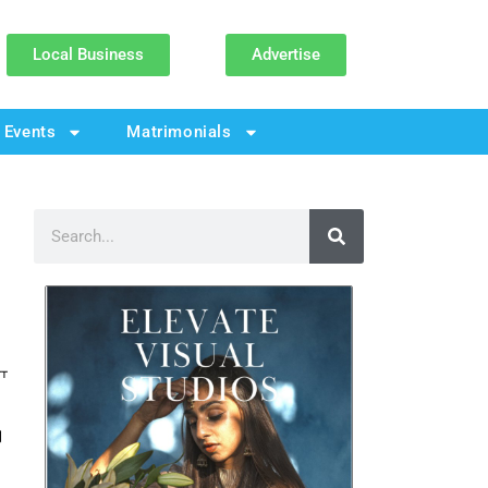
Local Business
Advertise
Events
Matrimonials
ਦਾ
।