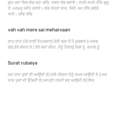
ਗੁਰ-ਰਜਾ ਵਿਚ ਸ਼ੱਕ ਰਤਾ-ਭਰਿ, ਸਰਧਾ ਸੱਭ ਗਵਾਏ। ਸਹਜੇ ਸਹਜੇ ਤੋੜਿ ਗੁਰੂ
ਤੋਂ, ਮਨਮੁਖੁ ਅੰਤਿ ਕਰਾਏ। ਵੇਖੋ! ਸੋਹਣਾ ਸਾਜ, ਜਿਵੇਂ, ਜਦ ਹੱਥਿ ਗਵੱਯੇ
ਆਏ। ਕਢਿ ਕਢਿ
vah vah mere sai meharvaan
ਵਾਹ! ਵਾਹ! ਮੇਰੇ ਸਾਈਂ ਮਿਹਰਵਾਨ| ਤੇਰੀ ਰਜ਼ਾ ਤੋਂ ਮੈ ਕੁਰਬਾਨ || ਅਜਬ
ਰੰਗ,ਤੇਰੇ ਸੰਸਾਰ ਦੇ | ਤੇਰੇ ਚੋਜਾਂ ਕੀਤਾ, ਮੈਨੂੰ ਹੈਰਾਨ|| ਕਿਸੇ ਨੂੰ, ਵਖਾਲੇ ਤੂੰ
Surat rubaiya
ਜਦ ਯਾਦ ਤੁਸਾਂ ਦੀ ਆਉਂਦੀ ਏ| ਮੇਰੀ ਨੀਚਤਾ ਮੈਨੂੰ ਸਮਝ ਆਉਂਦੀ ਏ || ਜਦ
ਯਾਦ ਤੁਸਾਂ ਦੀ ਉੱਡਦੀ ਏ| ਆਪਣੀ ਹਸਤੀ ਬਣ ਆਉਂਦੀ ਏ|| ਇਸ