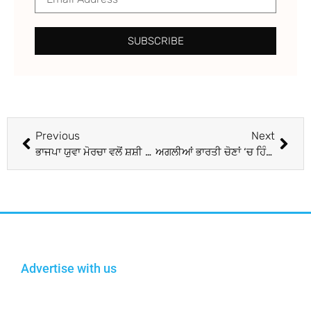
SUBSCRIBE
Previous
Next
ਭਾਜਪਾ ਯੁਵਾ ਮੋਰਚਾ ਵਲੋਂ ਸ਼ਸ਼ੀ ਥਰੂਰ ਦੇ ਦਫ਼ਤਰ ‘ਤੇ ਹਮਲਾ, ਲਗਾਇਆ ‘ਥਰੂਰ ਪਾਕਿ ਦਫ਼ਤਰ’ ਦਾ ਬੋਰਡ
ਅਗਲੀਆਂ ਭਾਰਤੀ ਚੋਣਾਂ ‘ਚ ਹਿੰਦੂ-ਮੁਸਲਿਮ ਦਾ ਪੱਤਾ ਖੇਡਿਆ ਜਾਵੇਗਾ’
Advertise with us