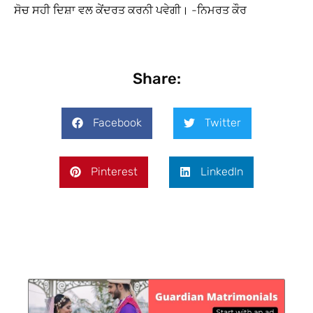
ਸੋਚ ਸਹੀ ਦਿਸ਼ਾ ਵਲ ਕੇਂਦਰਤ ਕਰਨੀ ਪਵੇਗੀ। -ਨਿਮਰਤ ਕੌਰ
Share:
Facebook
Twitter
Pinterest
LinkedIn