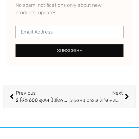
No spam, notifications only about new
products, updates.
SUBSCRIBE
Previous
Next
2 ਕਿੱਲੋ 600 ਗ੍ਰਾਮ ਹੈਰੋਇਨ ਸਮੇਤ ਸਵਿਫ਼ਟ ਕਾਰ ਸਵਾਰ ਤਸਕਰ ਗਿ੍ਫ਼ਤਾਰ
ਨਾਨਕਸਰ ਠਾਠ ਡਾਂਗੋ ‘ਚ ਜਗਜੀਤ ਅਰੋੜਾ ਹੋਏ ਨਤਮਸਤਕ